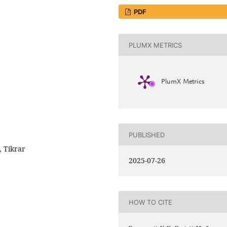
PDF
PLUMX METRICS
PlumX Metrics
PUBLISHED
 Tikrar
2025-07-26
HOW TO CITE