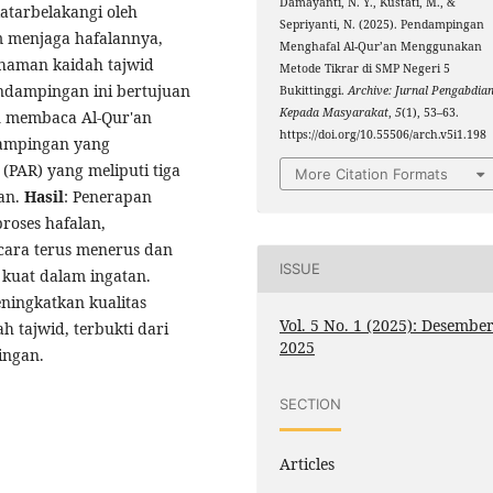
Damayanti, N. Y., Kustati, M., &
atarbelakangi oleh
Sepriyanti, N. (2025). Pendampingan
m menjaga hafalannya,
Menghafal Al-Qur’an Menggunakan
ahaman kaidah tajwid
Metode Tikrar di SMP Negeri 5
endampingan ini bertujuan
Bukittinggi.
Archive: Jurnal Pengabdia
Kepada Masyarakat
,
5
(1), 53–63.
an membaca Al-Qur'an
https://doi.org/10.55506/arch.v5i1.198
dampingan yang
(PAR) yang meliputi tiga
More Citation Formats
ian.
Hasil
: Penerapan
roses hafalan,
cara terus menerus dan
ISSUE
m kuat dalam ingatan.
ningkatkan kualitas
Vol. 5 No. 1 (2025): Desembe
h tajwid, terbukti dari
2025
ingan.
SECTION
Articles