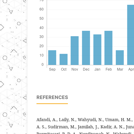
REFERENCES
Afandi, A., Laily, N., Wahyudi, N., Umam, H. M.
A. S., Sudirman, M., Jamilah, J., Kadir, A. N., Juna
Parmitasari, R. D. A., Nurdiyanah, N., Wahyudi, 