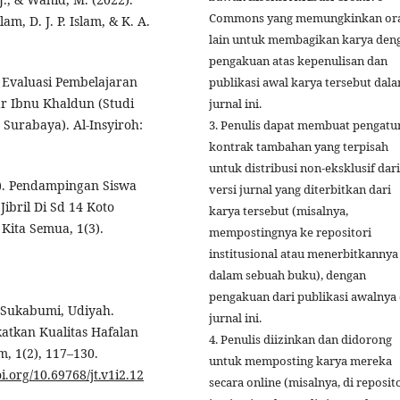
Commons yang memungkinkan or
m, D. J. P. Islam, & K. A.
lain untuk membagikan karya den
pengakuan atas kepenulisan dan
. Evaluasi Pembelajaran
publikasi awal karya tersebut dal
ar Ibnu Khaldun (Studi
jurnal ini.
 Surabaya). Al-Insyiroh:
3. Penulis dapat membuat pengatu
kontrak tambahan yang terpisah
untuk distribusi non-eksklusif dari
23). Pendampingan Siswa
versi jurnal yang diterbitkan dari
ibril Di Sd 14 Koto
karya tersebut (misalnya,
Kita Semua, 1(3).
mempostingnya ke repositori
institusional atau menerbitkannya
dalam sebuah buku), dengan
pengakuan dari publikasi awalnya 
 & Sukabumi, Udiyah.
jurnal ini.
katkan Kualitas Hafalan
4. Penulis diizinkan dan didorong
m, 1(2), 117–130.
untuk memposting karya mereka
oi.org/10.69768/jt.v1i2.12
secara online (misalnya, di reposit