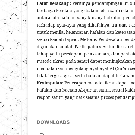
Latar Belakang :
Perlunya pendampingan ini dil
berbagai kendala yang dialami oleh santri dala
antara lain hafalan yang kurang baik dan pem
terhadap ayat-ayat yang dihafalnya.
Tujuan
: P
untuk menilai kelancaran hafalan dan ketepat
sesuai kaidah tajwid.
Metode
: Pendekatan pen
digunakan adalah Participatory Action Research 
tahap yaitu persiapan, pelaksanaan, dan penila
metode tikrar pada santri dapat meningkatkan p
memudahkan mengulang ayat-ayat Al-Qur'an se
tidak tergesa-gesa, serta hafalan dapat tertana
Kesimpulan
: Penerapan metode tikrar dapat me
hafalan dan bacaan Al-Qur'an santri sesuai kaida
respon santri yang baik selama proses pendamp
DOWNLOADS