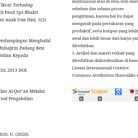
institusional atau di situs web mer
 Tikrar Terhadap
sebelum dan selama proses
i Paud Sps Bhakti
pengiriman, karena hal itu dapat
m Anak Usia Dini, 5(2).
mengarah pada pertukaran yang
produktif, serta kutipan yang lebih
awal dan lebih besar dari karya ya
. Pendampingan Menghafal
diterbitkan.
Muhajirin Padang Besi
5. Artikel dan materi terkait yang
abdian Kepada
diterbitkan didistribusikan di baw
Lisensi Internasional Creative
V3i1.2013 DOI:
Commons Attribution-ShareAlike 4
alan Al-Qur’an Melalui
urnal Pengabdian
0
0
0
2020, U. (2020).