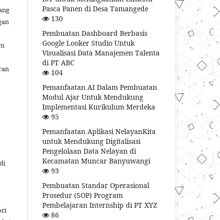
Pasca Panen di Desa Tamangede
ang
130
gan
Pembuatan Dashboard Berbasis
Google Looker Studio Untuk
am
Visualisasi Data Manajemen Talenta
di PT ABC
ran
104
Pemanfaatan AI Dalam Pembuatan
Modul Ajar Untuk Mendukung
Implementasi Kurikulum Merdeka
95
Pemanfaatan Aplikasi NelayanKita
untuk Mendukung Digitalisasi
Pengelolaan Data Nelayan di
Kecamatan Muncar Banyuwangi
di
93
Pembuatan Standar Operasional
Prosedur (SOP) Program
Pembelajaran Internship di PT XYZ
ori
86