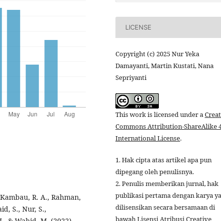
LICENSE
Copyright (c) 2025 Nur Yeka
Damayanti, Martin Kustati, Nana
Sepriyanti
This work is licensed under a
Creat
Commons Attribution-ShareAlike 4
International License
.
1. Hak cipta atas artikel apa pun
dipegang oleh penulisnya.
2. Penulis memberikan jurnal, hak
publikasi pertama dengan karya y
, Kambau, R. A., Rahman,
dilisensikan secara bersamaan di
id, S., Nur, S.,
bawah Lisensi Atribusi Creative
J., & Wahid, M. (2022).