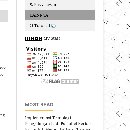
Pustakawan
LAINNYA
Tutorial
My Stats
ive
.0
MOST READ
ang
Implementasi Teknologi
Penggilingan Padi Portabel Berbasis
IoT untuk Meningkatkan Efisiensi