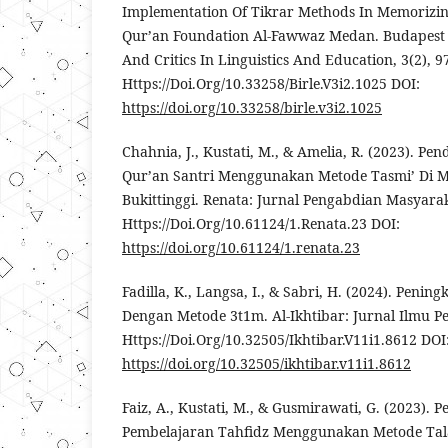
Implementation Of Tikrar Methods In Memorizin
Qur’an Foundation Al-Fawwaz Medan. Budapest 
And Critics In Linguistics And Education, 3(2), 9
Https://Doi.Org/10.33258/Birle.V3i2.1025 DOI:
https://doi.org/10.33258/birle.v3i2.1025
Chahnia, J., Kustati, M., & Amelia, R. (2023). Pe
Qur’an Santri Menggunakan Metode Tasmi’ Di M
Bukittinggi. Renata: Jurnal Pengabdian Masyarak
Https://Doi.Org/10.61124/1.Renata.23 DOI:
https://doi.org/10.61124/1.renata.23
Fadilla, K., Langsa, I., & Sabri, H. (2024). Penin
Dengan Metode 3t1m. Al-Ikhtibar: Jurnal Ilmu Pe
Https://Doi.Org/10.32505/Ikhtibar.V11i1.8612 DOI
https://doi.org/10.32505/ikhtibar.v11i1.8612
Faiz, A., Kustati, M., & Gusmirawati, G. (2023).
Pembelajaran Tahfidz Menggunakan Metode Tala