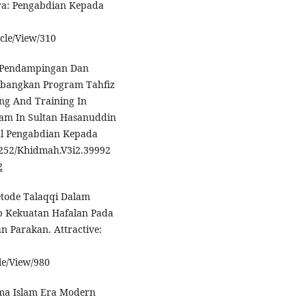
ra: Pengabdian Kepada
cle/View/310
). Pendampingan Dan
mbangkan Program Tahfiz
ng And Training In
ram In Sultan Hasanuddin
al Pengabdian Kepada
24252/Khidmah.V3i2.39992
2
tode Talaqqi Dalam
p Kekuatan Hafalan Pada
n Parakan. Attractive:
le/View/980
gama Islam Era Modern