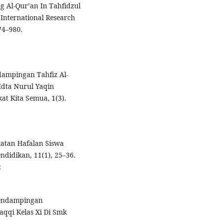
g Al-Qur’an In Tahfidzul
International Research
74–980.
ndampingan Tahfiz Al-
dta Nurul Yaqin
at Kita Semua, 1(3).
gkatan Hafalan Siswa
ndidikan, 11(1), 25–36.
:
 Pendampingan
qqi Kelas Xi Di Smk