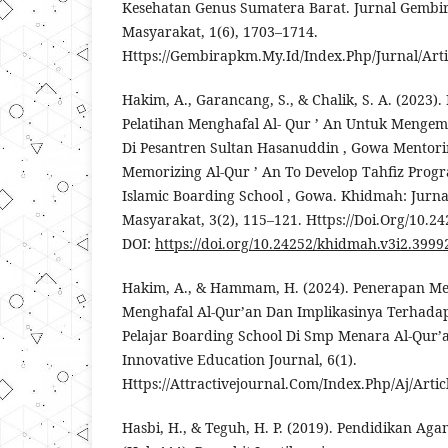
Kesehatan Genus Sumatera Barat. Jurnal Gembi
Masyarakat, 1(6), 1703–1714.
Https://Gembirapkm.My.Id/Index.Php/Jurnal/Arti
Hakim, A., Garancang, S., & Chalik, S. A. (2023
Pelatihan Menghafal Al- Qur ’ An Untuk Menge
Di Pesantren Sultan Hasanuddin , Gowa Mentori
Memorizing Al-Qur ’ An To Develop Tahfiz Prog
Islamic Boarding School , Gowa. Khidmah: Jurn
Masyarakat, 3(2), 115–121. Https://Doi.Org/10.
DOI:
https://doi.org/10.24252/khidmah.v3i2.3999
Hakim, A., & Hammam, H. (2024). Penerapan Me
Menghafal Al-Qur’an Dan Implikasinya Terhada
Pelajar Boarding School Di Smp Menara Al-Qur’a
Innovative Education Journal, 6(1).
Https://Attractivejournal.Com/Index.Php/Aj/Artic
Hasbi, H., & Teguh, H. P. (2019). Pendidikan A