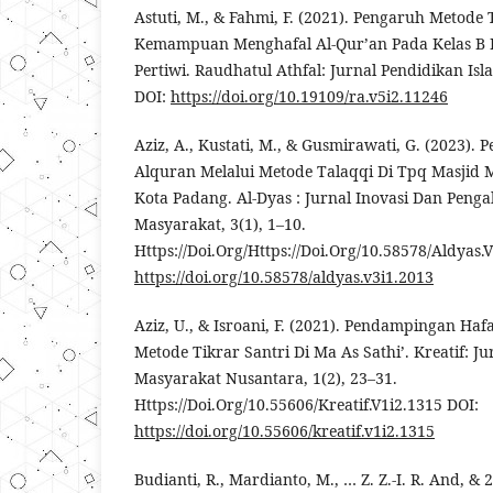
Astuti, M., & Fahmi, F. (2021). Pengaruh Metode
Kemampuan Menghafal Al-Qur’an Pada Kelas B D
Pertiwi. Raudhatul Athfal: Jurnal Pendidikan Isla
DOI:
https://doi.org/10.19109/ra.v5i2.11246
Aziz, A., Kustati, M., & Gusmirawati, G. (2023)
Alquran Melalui Metode Talaqqi Di Tpq Masjid 
Kota Padang. Al-Dyas : Jurnal Inovasi Dan Peng
Masyarakat, 3(1), 1–10.
Https://Doi.Org/Https://Doi.Org/10.58578/Aldyas.
https://doi.org/10.58578/aldyas.v3i1.2013
Aziz, U., & Isroani, F. (2021). Pendampingan Haf
Metode Tikrar Santri Di Ma As Sathi’. Kreatif: J
Masyarakat Nusantara, 1(2), 23–31.
Https://Doi.Org/10.55606/Kreatif.V1i2.1315 DOI:
https://doi.org/10.55606/kreatif.v1i2.1315
Budianti, R., Mardianto, M., … Z. Z.-I. R. And, & 