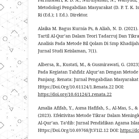
Metodologi Pengabdian Masyarakat (D. P. T. K. Isla
Ri (Ed.); 1 Ed.). Direktor.
Alaika M. Bagus Kurnia Ps, & Aliah, N. D. (2021)
Tartil Al-Qur’an Dalam Teori Tadarruj Dan Tikr
Analisis Pada Metode Bil Qolam Di Smp Khadijah
Jurnal Studi Keislaman, 7(1).
Albersa, R., Kustati, M., & Gusmirawati, G. (20
Pada Kegiatan Tahfidz Alqur’an Dengan Metode J
Panjang. Renata: Jurnal Pengabdian Masyarakat 
Https://Doi.Org/10.61124/1.Renata.22 DOI:
https://doi.org/10.61124/1.renata.22
Amalia Afifah, Y., Asma Hafifah, S., Al-Mas, S.,
(2023). Efektivitas Metode Tikrar Dalam Mening
Al-Qur’an. Ta’dib: Jurnal Pendidikan Agama Isla
Https://Doi.Org/10.69768/Jt.V1i2.12 DOI:
https://d