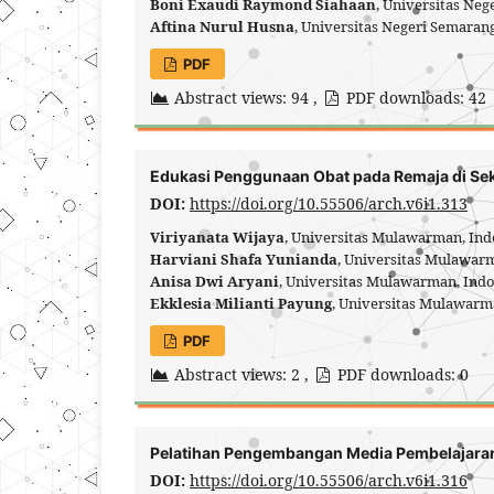
Boni Exaudi Raymond Siahaan
, Universitas Ne
Aftina Nurul Husna
, Universitas Negeri Semaran
PDF
Abstract views: 94 ,
PDF downloads: 42
Edukasi Penggunaan Obat pada Remaja di Se
DOI:
https://doi.org/10.55506/arch.v6i1.313
Viriyanata Wijaya
, Universitas Mulawarman, In
Harviani Shafa Yunianda
, Universitas Mulawar
Anisa Dwi Aryani
, Universitas Mulawarman, Ind
Ekklesia Milianti Payung
, Universitas Mulawarm
PDF
Abstract views: 2 ,
PDF downloads: 0
Pelatihan Pengembangan Media Pembelajaran
DOI:
https://doi.org/10.55506/arch.v6i1.316