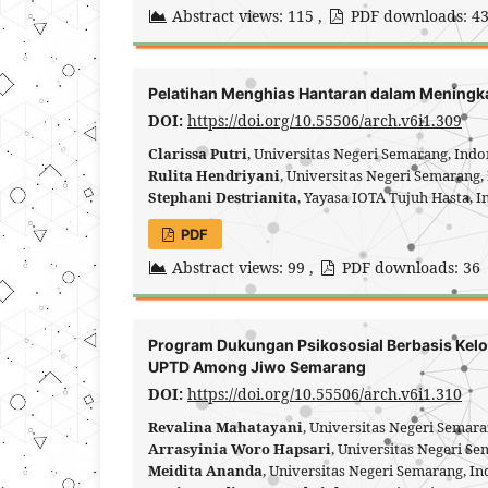
Abstract views: 115 ,
PDF downloads: 4
Pelatihan Menghias Hantaran dalam Meningk
DOI:
https://doi.org/10.55506/arch.v6i1.309
Clarissa Putri
, Universitas Negeri Semarang, Ind
Rulita Hendriyani
, Universitas Negeri Semarang,
Stephani Destrianita
, Yayasa IOTA Tujuh Hasta, 
PDF
Abstract views: 99 ,
PDF downloads: 36
Program Dukungan Psikososial Berbasis Kelo
UPTD Among Jiwo Semarang
DOI:
https://doi.org/10.55506/arch.v6i1.310
Revalina Mahatayani
, Universitas Negeri Semar
Arrasyinia Woro Hapsari
, Universitas Negeri S
Meidita Ananda
, Universitas Negeri Semarang, I