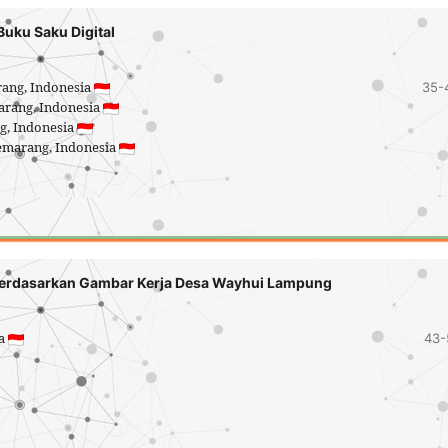
Buku Saku Digital
rang, Indonesia
35-
marang, Indonesia
ng, Indonesia
Semarang, Indonesia
6
 berdasarkan Gambar Kerja Desa Wayhui Lampung
ia
43-