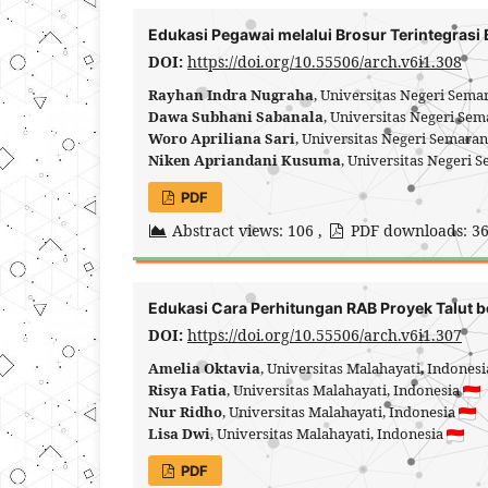
Edukasi Pegawai melalui Brosur Terintegrasi 
DOI:
https://doi.org/10.55506/arch.v6i1.308
Rayhan Indra Nugraha
, Universitas Negeri Sema
Dawa Subhani Sabanala
, Universitas Negeri Se
Woro Apriliana Sari
, Universitas Negeri Semara
Niken Apriandani Kusuma
, Universitas Negeri 
PDF
Abstract views: 106 ,
PDF downloads: 3
Edukasi Cara Perhitungan RAB Proyek Talut
DOI:
https://doi.org/10.55506/arch.v6i1.307
Amelia Oktavia
, Universitas Malahayati, Indones
Risya Fatia
, Universitas Malahayati, Indonesia
Nur Ridho
, Universitas Malahayati, Indonesia
Lisa Dwi
, Universitas Malahayati, Indonesia
PDF