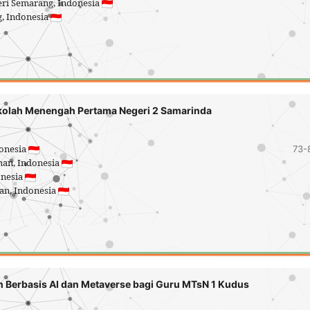
geri Semarang, Indonesia
g, Indonesia
kolah Menengah Pertama Negeri 2 Samarinda
donesia
73-
man, Indonesia
onesia
an, Indonesia
 Berbasis AI dan Metaverse bagi Guru MTsN 1 Kudus