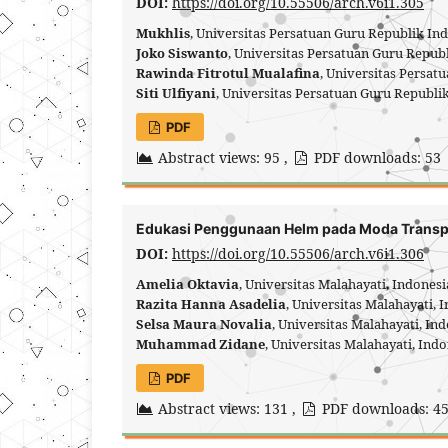
DOI:
https://doi.org/10.55506/arch.v6i1.305
Mukhlis
, Universitas Persatuan Guru Republik In
Joko Siswanto
, Universitas Persatuan Guru Repub
Rawinda Fitrotul Mualafina
, Universitas Persa
Siti Ulfiyani
, Universitas Persatuan Guru Republ
PDF
Abstract views: 95 ,
PDF downloads: 53
Edukasi Penggunaan Helm pada Moda Transpo
DOI:
https://doi.org/10.55506/arch.v6i1.306
Amelia Oktavia
, Universitas Malahayati, Indones
Razita Hanna Asadelia
, Universitas Malahayati, 
Selsa Maura Novalia
, Universitas Malahayati, In
Muhammad Zidane
, Universitas Malahayati, Ind
PDF
Abstract views: 131 ,
PDF downloads: 4