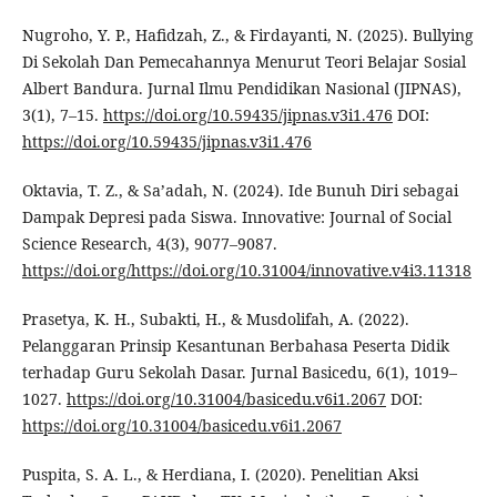
Nugroho, Y. P., Hafidzah, Z., & Firdayanti, N. (2025). Bullying
Di Sekolah Dan Pemecahannya Menurut Teori Belajar Sosial
Albert Bandura. Jurnal Ilmu Pendidikan Nasional (JIPNAS),
3(1), 7–15.
https://doi.org/10.59435/jipnas.v3i1.476
DOI:
https://doi.org/10.59435/jipnas.v3i1.476
Oktavia, T. Z., & Sa’adah, N. (2024). Ide Bunuh Diri sebagai
Dampak Depresi pada Siswa. Innovative: Journal of Social
Science Research, 4(3), 9077–9087.
https://doi.org/https://doi.org/10.31004/innovative.v4i3.11318
Prasetya, K. H., Subakti, H., & Musdolifah, A. (2022).
Pelanggaran Prinsip Kesantunan Berbahasa Peserta Didik
terhadap Guru Sekolah Dasar. Jurnal Basicedu, 6(1), 1019–
1027.
https://doi.org/10.31004/basicedu.v6i1.2067
DOI:
https://doi.org/10.31004/basicedu.v6i1.2067
Puspita, S. A. L., & Herdiana, I. (2020). Penelitian Aksi