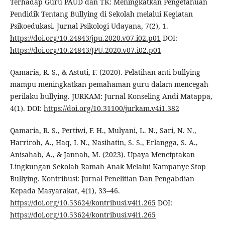
Terhadap Guru PAUD dan TK: Meningkatkan Pengetahuan
Pendidik Tentang Bullying di Sekolah melalui Kegiatan
Psikoedukasi. Jurnal Psikologi Udayana, 7(2), 1.
https://doi.org/10.24843/jpu.2020.v07.i02.p01
DOI:
https://doi.org/10.24843/JPU.2020.v07.i02.p01
Qamaria, R. S., & Astuti, F. (2020). Pelatihan anti bullying
mampu meningkatkan pemahaman guru dalam mencegah
perilaku bullying. JURKAM: Jurnal Konseling Andi Matappa,
4(1). DOI:
https://doi.org/10.31100/jurkam.v4i1.382
Qamaria, R. S., Pertiwi, F. H., Mulyani, L. N., Sari, N. N.,
Harriroh, A., Haq, I. N., Nasihatin, S. S., Erlangga, S. A.,
Anisahab, A., & Jannah, M. (2023). Upaya Menciptakan
Lingkungan Sekolah Ramah Anak Melalui Kampanye Stop
Bullying. Kontribusi: Jurnal Penelitian Dan Pengabdian
Kepada Masyarakat, 4(1), 33–46.
https://doi.org/10.53624/kontribusi.v4i1.265
DOI:
https://doi.org/10.53624/kontribusi.v4i1.265