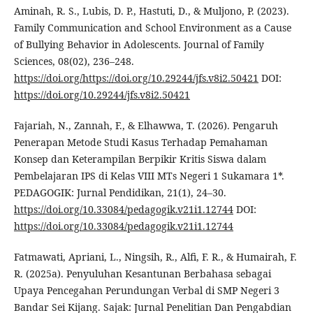
Aminah, R. S., Lubis, D. P., Hastuti, D., & Muljono, P. (2023).
Family Communication and School Environment as a Cause
of Bullying Behavior in Adolescents. Journal of Family
Sciences, 08(02), 236–248.
https://doi.org/https://doi.org/10.29244/jfs.v8i2.50421
DOI:
https://doi.org/10.29244/jfs.v8i2.50421
Fajariah, N., Zannah, F., & Elhawwa, T. (2026). Pengaruh
Penerapan Metode Studi Kasus Terhadap Pemahaman
Konsep dan Keterampilan Berpikir Kritis Siswa dalam
Pembelajaran IPS di Kelas VIII MTs Negeri 1 Sukamara 1*.
PEDAGOGIK: Jurnal Pendidikan, 21(1), 24–30.
https://doi.org/10.33084/pedagogik.v21i1.12744
DOI:
https://doi.org/10.33084/pedagogik.v21i1.12744
Fatmawati, Apriani, L., Ningsih, R., Alfi, F. R., & Humairah, F.
R. (2025a). Penyuluhan Kesantunan Berbahasa sebagai
Upaya Pencegahan Perundungan Verbal di SMP Negeri 3
Bandar Sei Kijang. Sajak: Jurnal Penelitian Dan Pengabdian