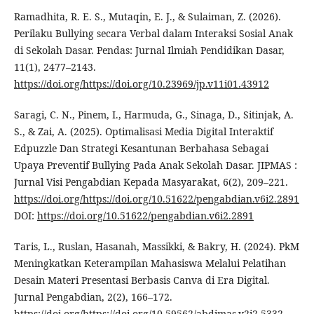
Ramadhita, R. E. S., Mutaqin, E. J., & Sulaiman, Z. (2026).
Perilaku Bullying secara Verbal dalam Interaksi Sosial Anak
di Sekolah Dasar. Pendas: Jurnal Ilmiah Pendidikan Dasar,
11(1), 2477–2143.
https://doi.org/https://doi.org/10.23969/jp.v11i01.43912
Saragi, C. N., Pinem, I., Harmuda, G., Sinaga, D., Sitinjak, A.
S., & Zai, A. (2025). Optimalisasi Media Digital Interaktif
Edpuzzle Dan Strategi Kesantunan Berbahasa Sebagai
Upaya Preventif Bullying Pada Anak Sekolah Dasar. JIPMAS :
Jurnal Visi Pengabdian Kepada Masyarakat, 6(2), 209–221.
https://doi.org/https://doi.org/10.51622/pengabdian.v6i2.2891
DOI:
https://doi.org/10.51622/pengabdian.v6i2.2891
Taris, L., Ruslan, Hasanah, Massikki, & Bakry, H. (2024). PkM
Meningkatkan Keterampilan Mahasiswa Melalui Pelatihan
Desain Materi Presentasi Berbasis Canva di Era Digital.
Jurnal Pengabdian, 2(2), 166–172.
https://doi.org/https://doi.org/10.59562/abdimas.v2i2.5332